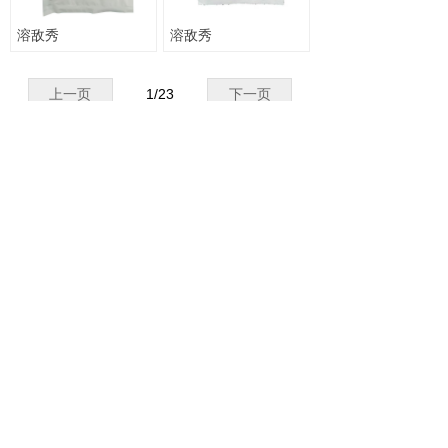
溶敌秀
溶敌秀
上一页
1
/
23
下一页
Copyright © 2017 陕西恒田生物农业有限公
司. All Rights Reserved.
陕ICP备19000606
号
Powered by 畅通网络
陕ICP备19000606号
陕公网安备61052302000194号
本网站由阿里云提供云计算及安全服务
本网站支持
IPv6