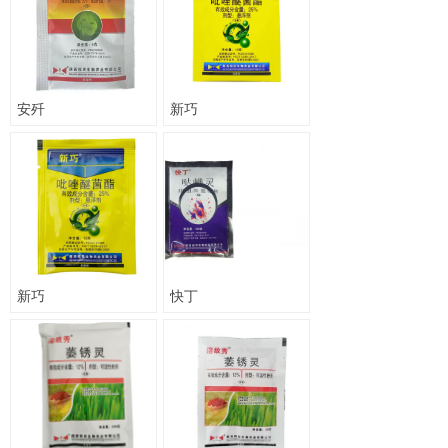
安歼
新巧
新巧
快丁