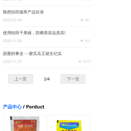
陕西恒田烟草产品目录
2023-02-04
481
넶
使用恒田千果丽，防晒美容品质高!
2020-11-28
303
넶
甜蜜的事业 ---蜜瓜瓜王诞生纪实
2020-11-27
1070
넶
上一页
1
/
4
下一页
产品中心
/ Porduct